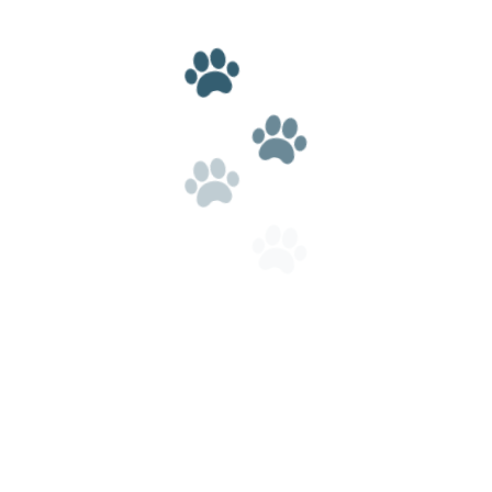
Дата поступления:
28.05.2025
Пол:
Мальчик
Окрас:
бело-коричневый
Примерный рост в холке:
50 см
Стать попечителем
Что бы забрать хвостика свяжитесь по
телефону:
8-928-316-39-65
Валентина
Готов к пристройству