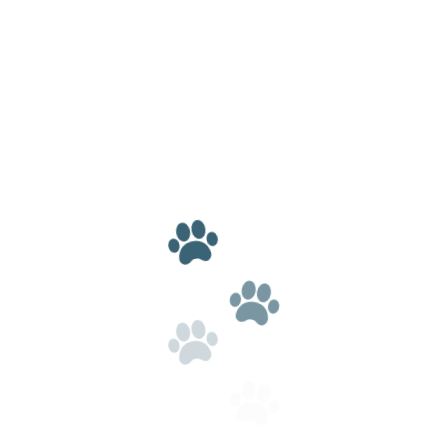
ю миску корма;
нацию и обработку от паразитов;
печительство — это идеальное решение!